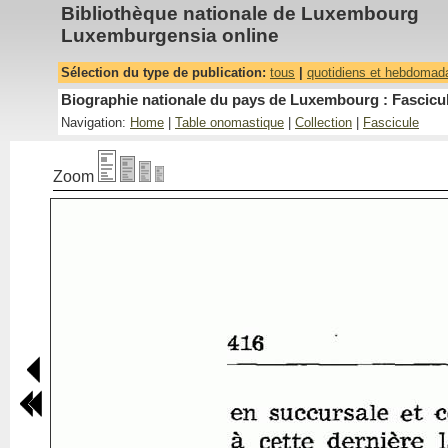
Bibliothèque nationale de Luxembourg
Luxemburgensia online
Sélection du type de publication:
tous
|
quotidiens et hebdomad
Biographie nationale du pays de Luxembourg : Fascicul
Navigation:
Home
|
Table onomastique
|
Collection
|
Fascicule
Zoom