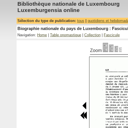
Bibliothèque nationale de Luxembourg
Luxemburgensia online
Sélection du type de publication:
tous
|
quotidiens et hebdomad
Biographie nationale du pays de Luxembourg : Fascicul
Navigation:
Home
|
Table onomastique
|
Collection
|
Fascicule
Zoom