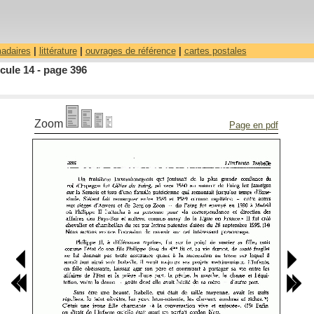
madaires
|
littérature
|
ouvrages de référence
|
cartes postales
cule 14 - page 396
Zoom
Page en pdf