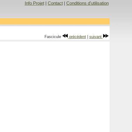
Info Projet
|
Contact
|
Conditions d'utilisation
Fascicule
précédent
|
suivant