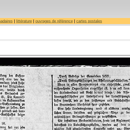
madaires
|
littérature
|
ouvrages de référence
|
cartes postales