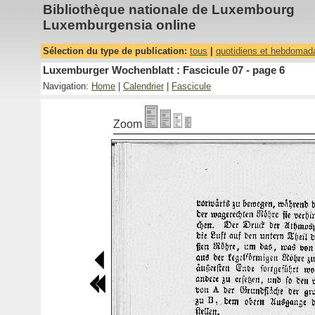
Bibliothèque nationale de Luxembourg
Luxemburgensia online
Sélection du type de publication:
tous
|
quotidiens et hebdomad
Luxemburger Wochenblatt : Fascicule 07 - page 6
Navigation:
Home
|
Calendrier
|
Fascicule
Zoom