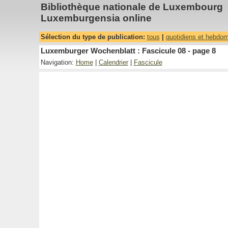
Bibliothèque nationale de Luxembourg
Luxemburgensia online
Sélection du type de publication:
tous
|
quotidiens et hebdo
Luxemburger Wochenblatt : Fascicule 08 - page 8
Navigation:
Home
|
Calendrier
|
Fascicule