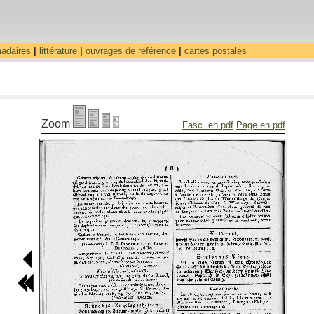
madaires
|
littérature
|
ouvrages de référence
|
cartes postales
Zoom
Fasc. en pdf
Page en pdf