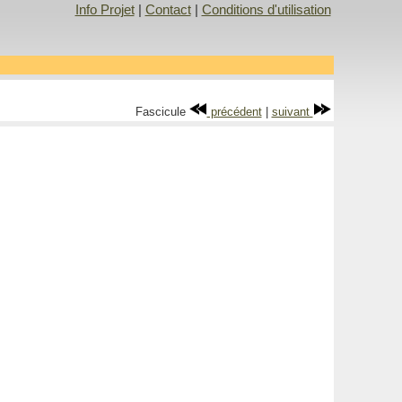
Info Projet
|
Contact
|
Conditions d'utilisation
Fascicule
précédent
|
suivant