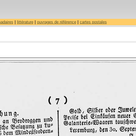
madaires
|
littérature
|
ouvrages de référence
|
cartes postales