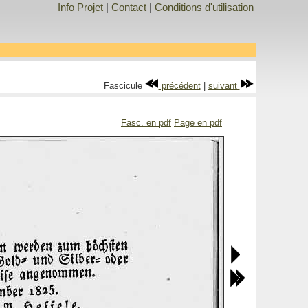
Info Projet
|
Contact
|
Conditions d'utilisation
Fascicule
précédent
|
suivant
Fasc. en pdf
Page en pdf