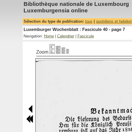
Bibliothèque nationale de Luxembourg
Luxemburgensia online
Sélection du type de publication:
tous
|
quotidiens et hebdo
Luxemburger Wochenblatt : Fascicule 40 - page 7
Navigation:
Home
|
Calendrier
|
Fascicule
Zoom