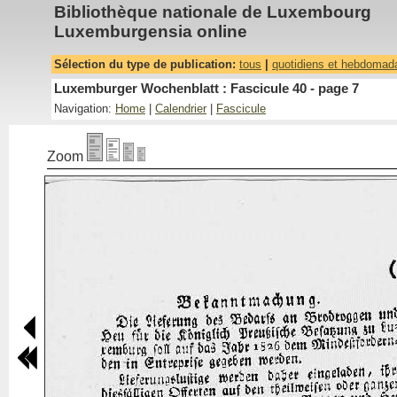
Bibliothèque nationale de Luxembourg
Luxemburgensia online
Sélection du type de publication:
tous
|
quotidiens et hebdomad
Luxemburger Wochenblatt : Fascicule 40 - page 7
Navigation:
Home
|
Calendrier
|
Fascicule
Zoom