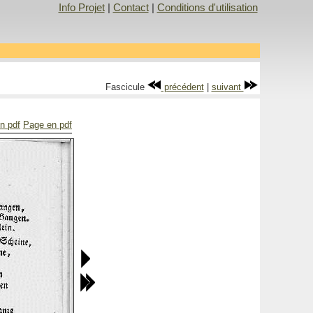
Info Projet
|
Contact
|
Conditions d'utilisation
Fascicule
précédent
|
suivant
n pdf
Page en pdf