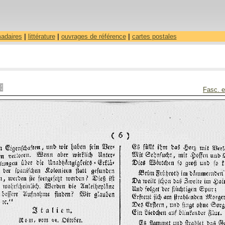
madaires
|
littérature
|
ouvrages de référence
|
cartes postales
Fasc. e