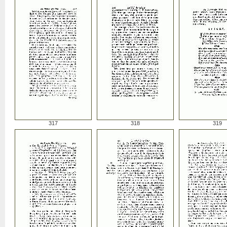
317
318
319