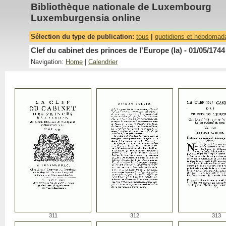
Bibliothèque nationale de Luxembourg
Luxemburgensia online
Sélection du type de publication:
tous
|
quotidiens et hebdomad
Clef du cabinet des princes de l'Europe (la) - 01/05/1744
Navigation:
Home
|
Calendrier
311
312
313