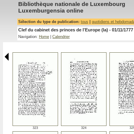
Bibliothèque nationale de Luxembourg
Luxemburgensia online
Sélection du type de publication:
tous
|
quotidiens et hebdomad
Clef du cabinet des princes de l'Europe (la) - 01/11/1777
Navigation:
Home
|
Calendrier
323
324
32