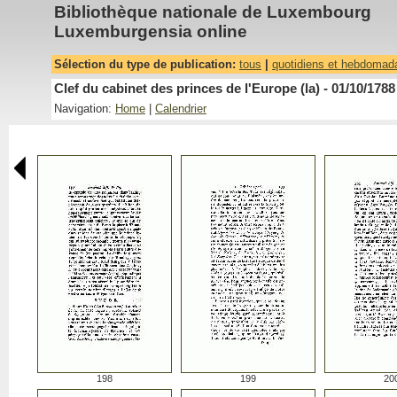
Bibliothèque nationale de Luxembourg
Luxemburgensia online
Sélection du type de publication:
tous
|
quotidiens et hebdomad
Clef du cabinet des princes de l'Europe (la) - 01/10/1788
Navigation:
Home
|
Calendrier
198
199
20