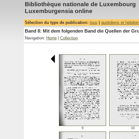
Bibliothèque nationale de Luxembourg
Luxemburgensia online
Sélection du type de publication:
tous
|
quotidiens et hebdo
Band 8: Mit dem folgenden Band die Quellen der Gru
Navigation:
Home
|
Collection
9
10