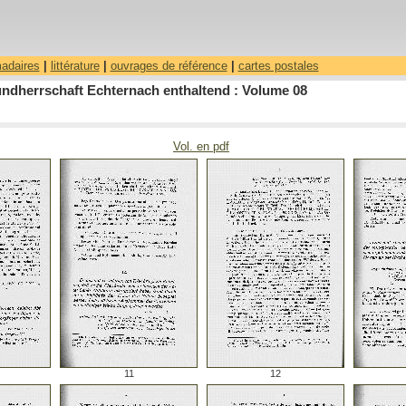
madaires
|
littérature
|
ouvrages de référence
|
cartes postales
ndherrschaft Echternach enthaltend : Volume 08
Vol. en pdf
11
12