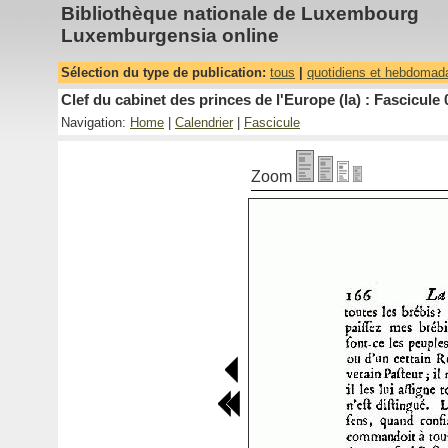
Bibliothèque nationale de Luxembourg
Luxemburgensia online
Sélection du type de publication:
tous
|
quotidiens et hebdomad
Clef du cabinet des princes de l'Europe (la) : Fascicule 
Navigation:
Home
|
Calendrier
|
Fascicule
Zoom