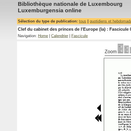
Bibliothèque nationale de Luxembourg
Luxemburgensia online
Sélection du type de publication:
tous
|
quotidiens et hebdomad
Clef du cabinet des princes de l'Europe (la) : Fascicule 
Navigation:
Home
|
Calendrier
|
Fascicule
Zoom