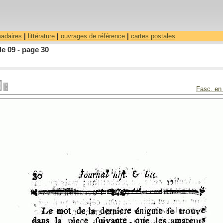
madaires
|
littérature
|
ouvrages de référence
|
cartes postales
le 09 - page 30
Fasc. en