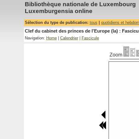
Bibliothèque nationale de Luxembourg
Luxemburgensia online
Sélection du type de publication:
tous
|
quotidiens et hebdo
Clef du cabinet des princes de l'Europe (la) : Fascicu
Navigation:
Home
|
Calendrier
|
Fascicule
Zoom