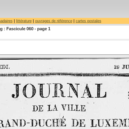
madaires
|
littérature
|
ouvrages de référence
|
cartes postales
 : Fascicule 060 - page 1