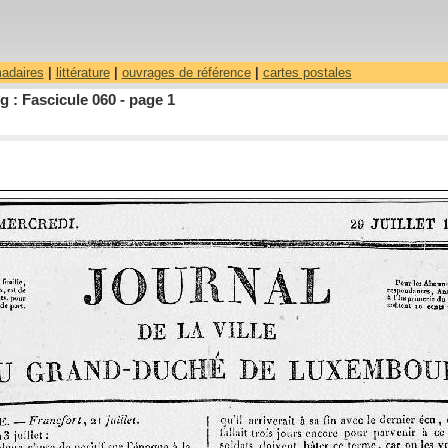
madaires
|
littérature
|
ouvrages de référence
|
cartes postales
 : Fascicule 060 - page 1