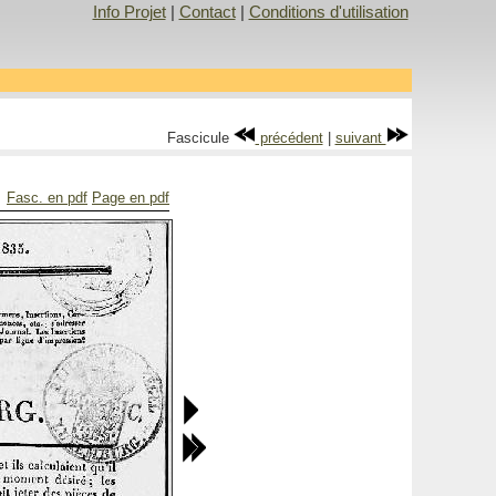
Info Projet
|
Contact
|
Conditions d'utilisation
Fascicule
précédent
|
suivant
Fasc. en pdf
Page en pdf