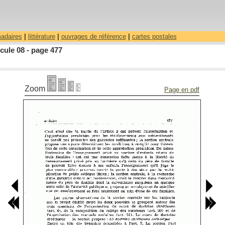
madaires
|
littérature
|
ouvrages de référence
|
cartes postales
cule 08 - page 477
Zoom
Page en pdf