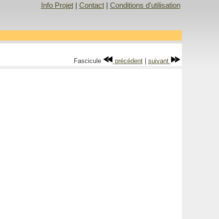
Info Projet
|
Contact
|
Conditions d'utilisation
Fascicule
précédent
|
suivant