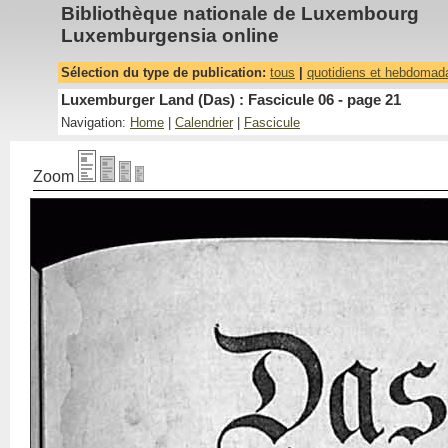
Bibliothèque nationale de Luxembourg
Luxemburgensia online
Sélection du type de publication:
tous
|
quotidiens et hebdomad
Luxemburger Land (Das) : Fascicule 06 - page 21
Navigation:
Home
|
Calendrier
|
Fascicule
Zoom