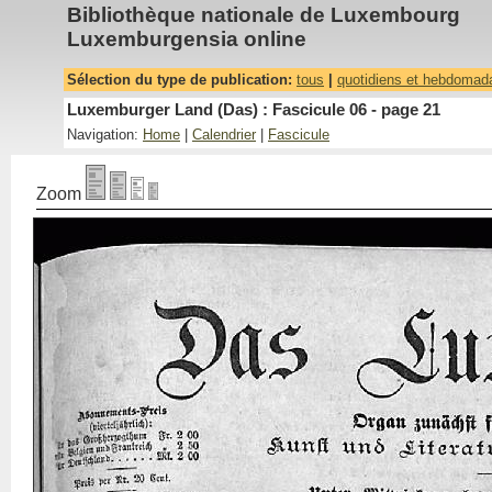
Bibliothèque nationale de Luxembourg
Luxemburgensia online
Sélection du type de publication:
tous
|
quotidiens et hebdomad
Luxemburger Land (Das) : Fascicule 06 - page 21
Navigation:
Home
|
Calendrier
|
Fascicule
Zoom