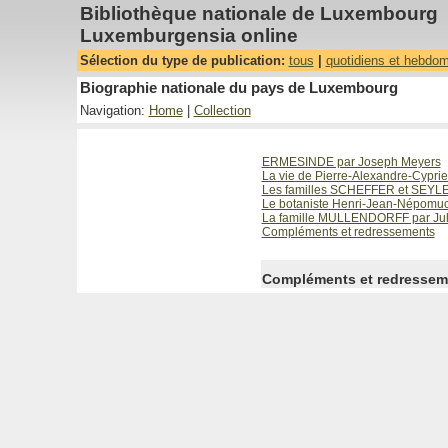
Bibliothèque nationale de Luxembourg
Luxemburgensia online
Sélection du type de publication:
tous
|
quotidiens et hebdo
Biographie nationale du pays de Luxembourg
Navigation:
Home
|
Collection
ERMESINDE par Joseph Meyers
La vie de Pierre-Alexandre-Cypr
Les familles SCHEFFER et SEYLE
Le botaniste Henri-Jean-Népomu
La famille MULLENDORFF par Ju
Compléments et redressements
Compléments et redressem