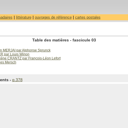
madaires
|
littérature
|
ouvrages de référence
|
cartes postales
Table des matières - fascicule 03
ien MERJAI par Alphonse Sprunck
R par Louis Wirion
cène CRANTZ par François-Léon Lefort
les Mersch
ents -
p.378