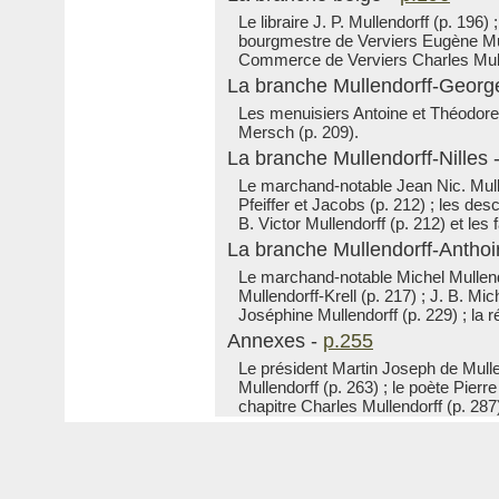
Le libraire J. P. Mullendorff (p. 196) 
bourgmestre de Verviers Eugène Mull
Commerce de Verviers Charles Mullend
La branche Mullendorff-Georg
Les menuisiers Antoine et Théodore M
Mersch (p. 209).
La branche Mullendorff-Nilles 
Le marchand-notable Jean Nic. Mullen
Pfeiffer et Jacobs (p. 212) ; les des
B. Victor Mullendorff (p. 212) et les
La branche Mullendorff-Anthoi
Le marchand-notable Michel Mullendorf
Mullendorff-Krell (p. 217) ; J. B. Mic
Joséphine Mullendorff (p. 229) ; la 
Annexes -
p.255
Le président Martin Joseph de Mulle
Mullendorff (p. 263) ; le poète Pierr
chapitre Charles Mullendorff (p. 287)