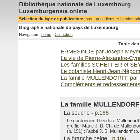
Bibliothèque nationale de Luxembourg
Luxemburgensia online
Sélection du type de publication:
tous
|
quotidiens et hebdomad
Biographie nationale du pays de Luxembourg
Navigation:
Home
|
Collection
Table des 
ERMESINDE par Joseph Meye
La vie de Pierre-Alexandre-Cy
Les familles SCHEFFER et SEY
Le botaniste Henri-Jean-Népo
La famille MULLENDORFF par 
Compléments et redressement
La famille MULLENDORFF
La souche -
p.185
Le cordonnier Théodore Mullendorff
greffier Marie J. B. Ch. de Mullendo
(p. 191) ; l'abbé J. B. Mullendorff (p
La branche belge -
p.196