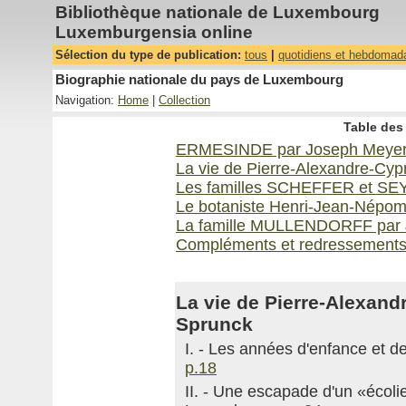
Bibliothèque nationale de Luxembourg
Luxemburgensia online
Sélection du type de publication:
tous
|
quotidiens et hebdomad
Biographie nationale du pays de Luxembourg
Navigation:
Home
|
Collection
Table des 
ERMESINDE par Joseph Meye
La vie de Pierre-Alexandre-Cy
Les familles SCHEFFER et SEY
Le botaniste Henri-Jean-Népo
La famille MULLENDORFF par 
Compléments et redressement
La vie de Pierre-Alexan
Sprunck
I. - Les années d'enfance et 
p.18
II. - Une escapade d'un «écol