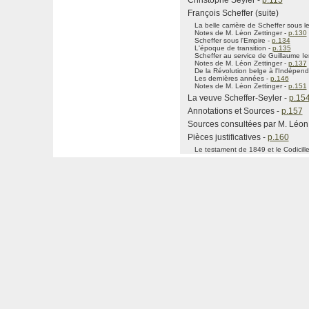
Christophe Seyler -
p.115
François Scheffer (suite)
La belle carrière de Scheffer sous l
Notes de M. Léon Zettinger -
p.130
Scheffer sous l'Empire -
p.134
L'époque de transition -
p.135
Scheffer au service de Guillaume Ie
Notes de M. Léon Zettinger -
p.137
De la Révolution belge à l'Indépen
Les dernières années -
p.146
Notes de M. Léon Zettinger -
p.151
La veuve Scheffer-Seyler -
p.15
Annotations et Sources -
p.157
Sources consultées par M. Léon 
Pièces justificatives -
p.160
Le testament de 1849 et le Codicill