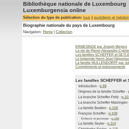
Bibliothèque nationale de Luxembourg
Luxemburgensia online
Sélection du type de publication:
tous
|
quotidiens et hebdo
Biographie nationale du pays de Luxembourg
Navigation:
Home
|
Collection
ERMESINDE par Joseph Meyers
La vie de Pierre-Alexandre-Cypr
Les familles SCHEFFER et SEYLE
Le botaniste Henri-Jean-Népomu
La famille MULLENDORFF par Ju
Compléments et redressements
Les familles SCHEFFER et 
Introduction -
p.99
Origines de la famille Scheffer -
La branche Scheffer-Feltz -
p.10
La branche Scheffer-Malzingen 
La famille Bastien -
p.106
François Scheffer -
p.108
Enfance et jeunesse -
p.108
La famille Seyler -
p.114