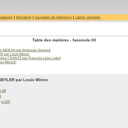
madaires
|
littérature
|
ouvrages de référence
|
cartes postales
Table des matières - fascicule 03
ien MERJAI par Alphonse Sprunck
R par Louis Wirion
cène CRANTZ par François-Léon Lefort
les Mersch
SEYLER par Louis Wirion
p.99
1
-
p.105