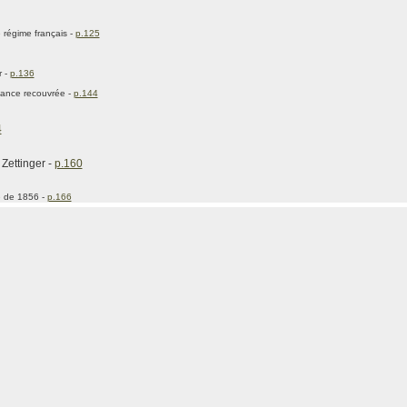
e régime français -
p.125
r -
p.136
dance recouvrée -
p.144
4
Zettinger -
p.160
e de 1856 -
p.166