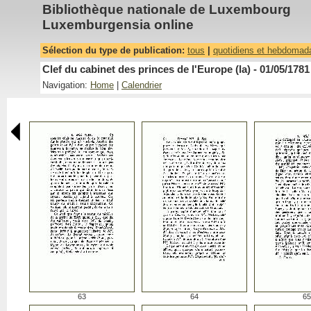
Bibliothèque nationale de Luxembourg
Luxemburgensia online
Sélection du type de publication:
tous
|
quotidiens et hebdomad
Clef du cabinet des princes de l'Europe (la) - 01/05/1781
Navigation:
Home
|
Calendrier
63
64
65