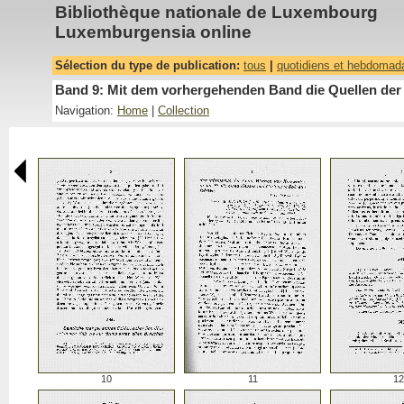
Bibliothèque nationale de Luxembourg
Luxemburgensia online
Sélection du type de publication:
tous
|
quotidiens et hebdomad
Band 9: Mit dem vorhergehenden Band die Quellen der 
Navigation:
Home
|
Collection
10
11
12