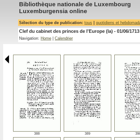
Bibliothèque nationale de Luxembourg
Luxemburgensia online
Sélection du type de publication:
tous
|
quotidiens et hebdomad
Clef du cabinet des princes de l'Europe (la) - 01/06/1713
Navigation:
Home
|
Calendrier
388
389
39